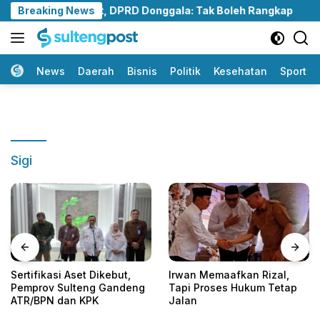
Langsung
ino Disorot, DPRD Donggala: Tak Boleh Rangkap
Breaking News
Sert
ke
konten
Home
News
Daerah
Bisnis
Politik
Kesehatan
Sport
Sigi
Sertifikasi Aset Dikebut,
Irwan Memaafkan Rizal,
Pemprov Sulteng Gandeng
Tapi Proses Hukum Tetap
ATR/BPN dan KPK
Jalan