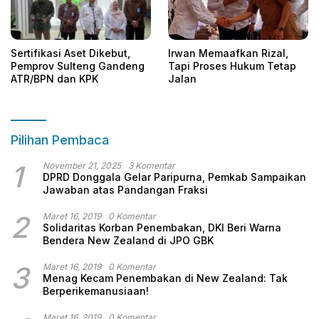
Sertifikasi Aset Dikebut,
Irwan Memaafkan Rizal,
Pemprov Sulteng Gandeng
Tapi Proses Hukum Tetap
ATR/BPN dan KPK
Jalan
Pilihan Pembaca
1
November 21, 2025
3 Komentar
DPRD Donggala Gelar Paripurna, Pemkab Sampaikan
Jawaban atas Pandangan Fraksi
2
Maret 16, 2019
0 Komentar
Solidaritas Korban Penembakan, DKI Beri Warna
Bendera New Zealand di JPO GBK
3
Maret 16, 2019
0 Komentar
Menag Kecam Penembakan di New Zealand: Tak
Berperikemanusiaan!
Maret 16, 2019
0 Komentar