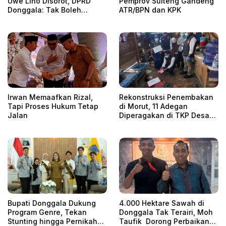
Uwe Lino Disorot, DPRD
Pemprov Sulteng Gandeng
Donggala: Tak Boleh
ATR/BPN dan KPK
Rangkap
Irwan Memaafkan Rizal,
Rekonstruksi Penembakan
Tapi Proses Hukum Tetap
di Morut, 11 Adegan
Jalan
Diperagakan di TKP Desa
Era
Bupati Donggala Dukung
4.000 Hektare Sawah di
Program Genre, Tekan
Donggala Tak Terairi, Moh
Stunting hingga Pernikahan
Taufik Dorong Perbaikan