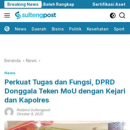
Langsung
gala: Tak Boleh Rangkap
Breaking News
Sertifikasi Aset Dikebut, 
ke
konten
Home
News
Daerah
Bisnis
Politik
Kesehatan
Sport
Beranda
News
News
Perkuat Tugas dan Fungsi, DPRD
Donggala Teken MoU dengan Kejari
dan Kapolres
Redaksi Sultengpost
Oktober 9, 2025