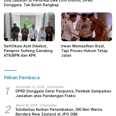
Dua Jabatan di Perumda Uwe Lino Disorot, DPRD
Donggala: Tak Boleh Rangkap
Sertifikasi Aset Dikebut,
Irwan Memaafkan Rizal,
Pemprov Sulteng Gandeng
Tapi Proses Hukum Tetap
ATR/BPN dan KPK
Jalan
Pilihan Pembaca
1
November 21, 2025
3 Komentar
DPRD Donggala Gelar Paripurna, Pemkab Sampaikan
Jawaban atas Pandangan Fraksi
2
Maret 16, 2019
0 Komentar
Solidaritas Korban Penembakan, DKI Beri Warna
Bendera New Zealand di JPO GBK