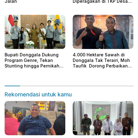
Jalan
Diperagakan di TKP Desa
Era
Bupati Donggala Dukung
4.000 Hektare Sawah di
Program Genre, Tekan
Donggala Tak Terairi, Moh
Stunting hingga Pernikahan
Taufik Dorong Perbaikan
Dini
Irigasi
Rekomendasi untuk kamu