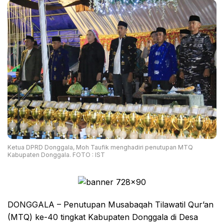
Ketua DPRD Donggala, Moh Taufik menghadiri penutupan MTQ
Kabupaten Donggala. FOTO : IST
DONGGALA – Penutupan Musabaqah Tilawatil Qur’an
(MTQ) ke-40 tingkat Kabupaten Donggala di Desa