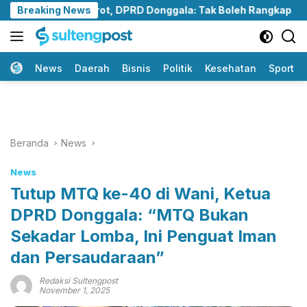
Langsung
Lino Disorot, DPRD Donggala: Tak Boleh Rangkap
Breaking News
Sert
ke
konten
Home
News
Daerah
Bisnis
Politik
Kesehatan
Sport
Beranda
News
News
Tutup MTQ ke-40 di Wani, Ketua
DPRD Donggala: “MTQ Bukan
Sekadar Lomba, Ini Penguat Iman
dan Persaudaraan”
Redaksi Sultengpost
November 1, 2025