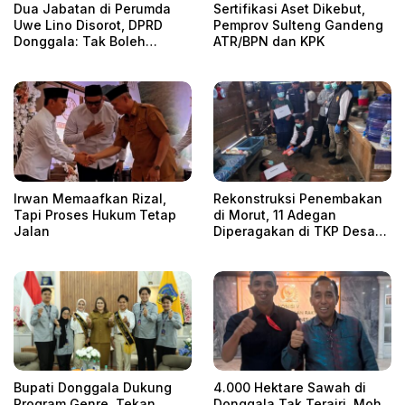
Dua Jabatan di Perumda
Sertifikasi Aset Dikebut,
Uwe Lino Disorot, DPRD
Pemprov Sulteng Gandeng
Donggala: Tak Boleh
ATR/BPN dan KPK
Rangkap
Irwan Memaafkan Rizal,
Rekonstruksi Penembakan
Tapi Proses Hukum Tetap
di Morut, 11 Adegan
Jalan
Diperagakan di TKP Desa
Era
Bupati Donggala Dukung
4.000 Hektare Sawah di
Program Genre, Tekan
Donggala Tak Terairi, Moh